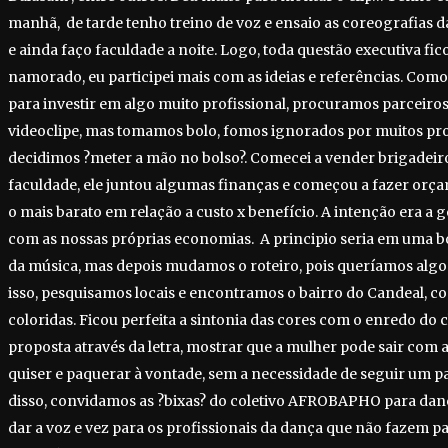
manhã, de tarde tenho treino de voz e ensaio as coreografias d
e ainda faço faculdade a noite. Logo, toda questão executiva fi
namorado, eu participei mais com as ideias e referências. Com
para investir em algo muito profissional, procuramos parceiro
videoclipe, mas tomamos bolo, fomos ignorados por muitos prof
decidimos ?meter a mão no bolso?. Comecei a vender brigadeir
faculdade, ele juntou algumas finanças e começou a fazer orç
o mais barato em relação a custo x benefício. A intenção era a 
com as nossas próprias economias. A principio seria em uma boa
da música, mas depois mudamos o roteiro, pois queríamos algo 
isso, pesquisamos locais e encontramos o bairro do Candeal, co
coloridas. Ficou perfeita a sintonia das cores com o enredo do c
proposta através da letra, mostrar que a mulher pode sair com
quiser e paquerar à vontade, sem a necessidade de seguir um p
disso, convidamos as ?bixas? do coletivo AFROBAPHO para da
dar a voz e vez para os profissionais da dança que não fazem p