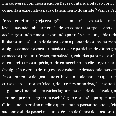
Em conversa com nossa equipe Deyse conta sua relação com o 
comenta a expectativa para o lançamento do single ? Vamos Fec
?
Frequentei uma igreja evangélica com minha avó. Lá foi onde
levita, mas não tinha pretensão de ser cantora na época. Aos 7 an
acabei gostando e me apaixonando por música e dança ?de tudo
limitar a uma só estilo de dança. Com o passar dos anos, na esc
amigos, comecei a escutar música POP e participei de vários g
comecei a procurar festas, em salvador, voltadas para esse estil
encontrei a Festa Império, onde comecei como cliente, virei p
divulgação e venda de ingressos. Acabei me destacando nas ved
festa. Por conta do gosto que eu havia tomado por ser DJ, partic
cursos para mim aperfeiçoar, dentre eles, sonorização e sono
Logo, me vi tocando em vários lugares na Cidade do Salvador,
nem sempre conseguir um cachê digno e também porque precis
último ano do ensino médio e queria muito passar no Enem, feit
sucesso e ainda passei no curso técnico de dança da FUNCEB. 