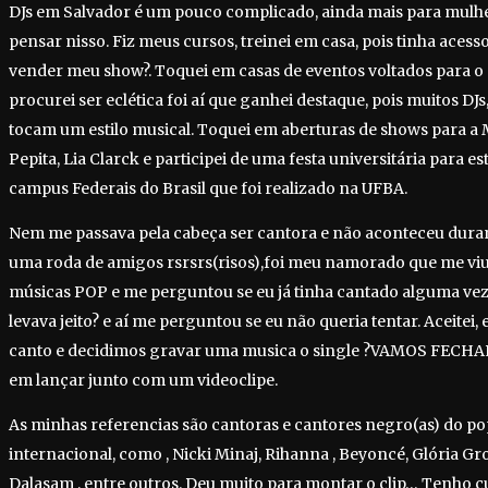
DJs em Salvador é um pouco complicado, ainda mais para mulhe
pensar nisso. Fiz meus cursos, treinei em casa, pois tinha aces
vender meu show?. Toquei em casas de eventos voltados para o
procurei ser eclética foi aí que ganhei destaque, pois muitos DJ
tocam um estilo musical. Toquei em aberturas de shows para a
Pepita, Lia Clarck e participei de uma festa universitária para e
campus Federais do Brasil que foi realizado na UFBA.
Nem me passava pela cabeça ser cantora e não aconteceu dura
uma roda de amigos rsrsrs(risos),foi meu namorado que me v
músicas POP e me perguntou se eu já tinha cantado alguma vez.
levava jeito? e aí me perguntou se eu não queria tentar. Aceitei
canto e decidimos gravar uma musica o single ?VAMOS FECHA
em lançar junto com um videoclipe.
As minhas referencias são cantoras e cantores negro(as) do po
internacional, como , Nicki Minaj, Rihanna , Beyoncé, Glória Gro
Dalasam , entre outros. Deu muito para montar o clip… Tenho c