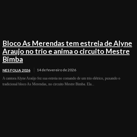
Bloco As Merendas tem estreia de Alyne
Araujo no trio e anima o circuito Mestre
Bimba
14 de fevereiro de 2026
NES FOLIA 2026
A cantora Alyne Araújo fez sua estreia no comando de um trio elétrico, puxando o
tradicional bloco As Merendas, no circuito Mestre Bimba. Ela...