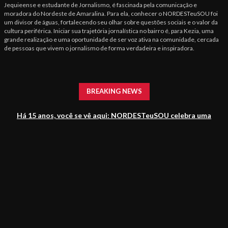
Jequieense e estudante de Jornalismo, é fascinada pela comunicação e
moradora do Nordeste de Amaralina. Para ela, conhecer o NORDESTeuSOU foi
um divisor de águas, fortalecendo seu olhar sobre questões sociais e o valor da
cultura periférica. Iniciar sua trajetória jornalística no bairro é, para Kezia, uma
grande realização e uma oportunidade de ser voz ativa na comunidade, cercada
de pessoas que vivem o jornalismo de forma verdadeira e inspiradora.
BREAKING NEWS
Há 15 anos, você se vê aqui: NORDESTeuSOU celebra uma
história construída pela comunidade