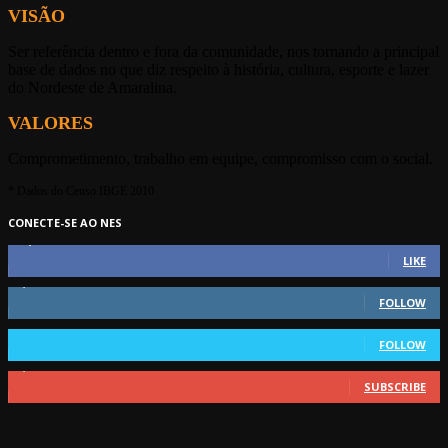
VISÃO
Ser referência dentro e fora da comunidade, nos tornando a principal
base de dados no que diz respeito à história, cultura, esporte e lazer
do Nordeste de Amaralina.
VALORES
Comprometimento, trabalho em equipe, compromisso com o social.
* Dados do Censo IBGE 2010
CONECTE-SE AO NES
32,069
Fans
LIKE
9,893
Followers
FOLLOW
804
Followers
FOLLOW
9,040
Subscribers
SUBSCRIBE