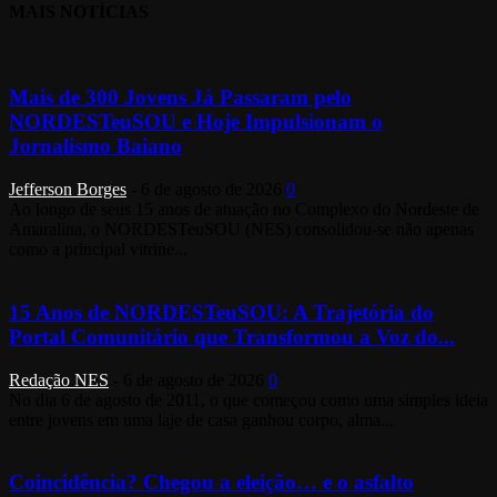
MAIS NOTÍCIAS
Mais de 300 Jovens Já Passaram pelo
NORDESTeuSOU e Hoje Impulsionam o
Jornalismo Baiano
Jefferson Borges
-
6 de agosto de 2026
0
Ao longo de seus 15 anos de atuação no Complexo do Nordeste de
Amaralina, o NORDESTeuSOU (NES) consolidou-se não apenas
como a principal vitrine...
15 Anos de NORDESTeuSOU: A Trajetória do
Portal Comunitário que Transformou a Voz do...
Redação NES
-
6 de agosto de 2026
0
No dia 6 de agosto de 2011, o que começou como uma simples ideia
entre jovens em uma laje de casa ganhou corpo, alma...
Coincidência? Chegou a eleição… e o asfalto