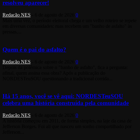
resolveu aparecer!
Redação NES
-
6 de agosto de 2026
0
Mais uma vez, o período eleitoral chega e um velho roteiro se repete
em diversas comunidades: ruas recebem um "banho de asfalto" às
pressas,...
Quem é o pai do asfalto?
Redação NES
-
6 de agosto de 2026
0
Depois da polêmica sobre o "banho de asfalto", fica a pergunta:
afinal, quem assina essa obra? Após a publicação do
NORDESTeuSOU questionando a tradicional corrida...
Há 15 anos, você se vê aqui: NORDESTeuSOU
celebra uma história construída pela comunidade
Redação NES
-
6 de agosto de 2026
0
A história começou em 2011, de forma simples, na laje da casa de
Jefferson Borges. Foi ali que nasceu um sonho compartilhado por
Jefferson...