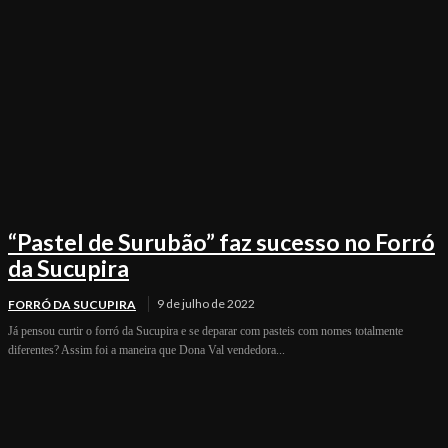
“Pastel de Surubão” faz sucesso no Forró
da Sucupira
9 de julho de 2022
FORRÓ DA SUCUPIRA
Já pensou curtir o forró da Sucupira e se deparar com pasteis com nomes totalmente
diferentes? Assim foi a maneira que Dona Val vendedora...