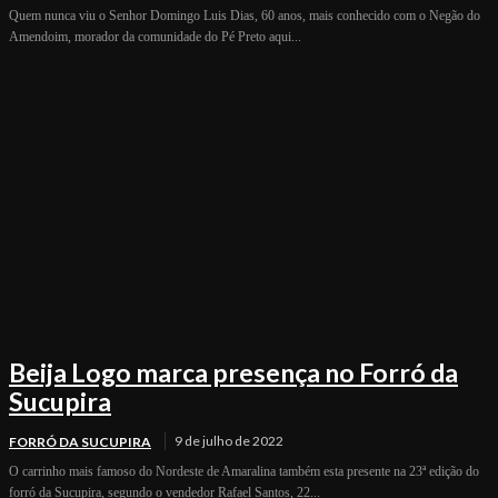
Quem nunca viu o Senhor Domingo Luis Dias, 60 anos, mais conhecido com o Negão do
Amendoim, morador da comunidade do Pé Preto aqui...
Beija Logo marca presença no Forró da
Sucupira
9 de julho de 2022
FORRÓ DA SUCUPIRA
O carrinho mais famoso do Nordeste de Amaralina também esta presente na 23ª edição do
forró da Sucupira, segundo o vendedor Rafael Santos, 22...