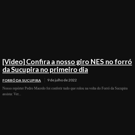
[Video] Confira a nosso giro NES no forró
da Sucupira no primeiro dia
9 de julho de 2022
FORRÓ DA SUCUPIRA
Nosso repórter Pedro Macedo foi conferir tudo que rolou na volta do Forró da Sucupira
assista: Ver...