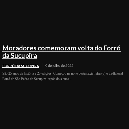
Moradores comemoram volta do Forró
da Sucupira
9 de julho de 2022
FORRÓ DA SUCUPIRA
São 25 anos de história e 23 edições. Começou na noite desta sexta-feira (8) o tradicional
Forró de São Pedro da Sucupira..Após dois anos...