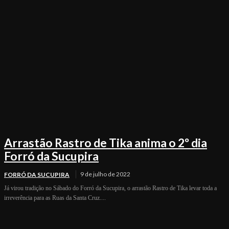
Arrastão Rastro de Tika anima o 2º dia
Forró da Sucupira
9 de julho de 2022
FORRÓ DA SUCUPIRA
Já virou tradição no Sábado do Forró da Sucupira, o arrastão Rastro de Tika levar toda a
irreverência para as Ruas da Santa Cruz....