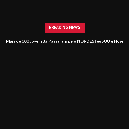
Forró da Sucupira
BREAKING NEWS
Mais de 300 Jovens Já Passaram pelo NORDESTeuSOU e Hoje
Impulsionam o Jornalismo Baiano