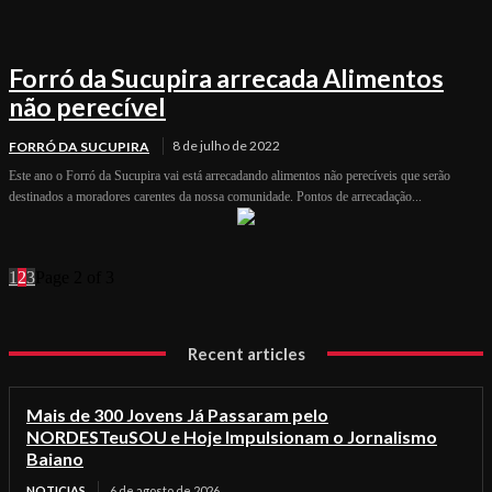
Forró da Sucupira arrecada Alimentos
não perecível
8 de julho de 2022
FORRÓ DA SUCUPIRA
Este ano o Forró da Sucupira vai está arrecadando alimentos não perecíveis que serão
destinados a moradores carentes da nossa comunidade. Pontos de arrecadação...
1
2
3
Page 2 of 3
Recent articles
Mais de 300 Jovens Já Passaram pelo
NORDESTeuSOU e Hoje Impulsionam o Jornalismo
Baiano
NOTICIAS
6 de agosto de 2026