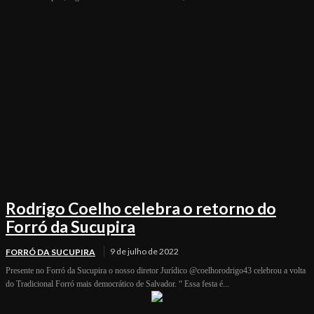
Rodrigo Coelho celebra o retorno do
Forró da Sucupira
9 de julho de 2022
FORRÓ DA SUCUPIRA
Presente no Forró da Sucupira o nosso diretor Jurídico @coelhorodrigo43 celebrou a volta
do Tradicional Forró mais democrático de Salvador. “ Essa festa é...