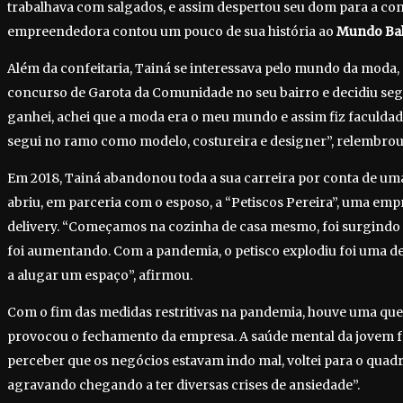
trabalhava com salgados, e assim despertou seu dom para a con
empreendedora contou um pouco de sua história ao
Mundo Ba
Além da confeitaria, Tainá se interessava pelo mundo da moda
concurso de Garota da Comunidade no seu bairro e decidiu seg
ganhei, achei que a moda era o meu mundo e assim fiz faculda
segui no ramo como modelo, costureira e designer”, relembrou
Em 2018, Tainá abandonou toda a sua carreira por conta de uma
abriu, em parceria com o esposo, a “Petiscos Pereira”, uma emp
delivery. “Começamos na cozinha de casa mesmo, foi surgindo 
foi aumentando. Com a pandemia, o petisco explodiu foi uma
a alugar um espaço”, afirmou.
Com o fim das medidas restritivas na pandemia, houve uma que
provocou o fechamento da empresa. A saúde mental da jovem foi
perceber que os negócios estavam indo mal, voltei para o quadr
agravando chegando a ter diversas crises de ansiedade”.