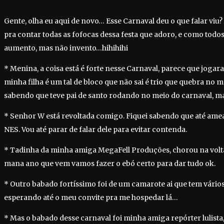
Gente, olha eu aqui de novo… Esse Carnaval deu o que falar viu?
pra contar todas as fofocas dessa festa que adoro, e como todos
aumento, mas não invento…hihihihi
* Menina, a coisa está é forte nesse Carnaval, parece que jogar
minha filha é um tal de bloco que não sai é trio que quebra no
sabendo que teve pai de santo rodando no meio do carnaval, m
* Senhor W está revoltada comigo. Fiquei sabendo que até ame
NES. Vou até parar de falar dele para evitar contenda.
* Tadinha da minha amiga MegaFell Produções, chorou na volta
mana ano que vem vamos fazer o ebó certo para dar tudo ok.
* Outro babado fortíssimo foi de um camarote ai que tem vário
esperando até o meu convite pra me hospedar lá…
* Mas o babado desse carnaval foi minha amiga repórter lulista, 