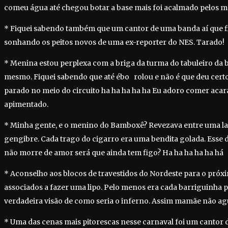
comeu água até chegou botar a base mais foi acalmado pelos m
* Fiquei sabendo também que um cantor de uma banda aí que fi
sonhando os peitos novos de uma ex-reporter do NES. Tarado!
* Menina estou perplexa com a briga da turma do tabuleiro da ba
mesmo. Fiquei sabendo que até ébo rolou e não é que deu cert
parado no meio do circuito ha ha ha ha ha Eu adoro comer aca
apimentado.
* Minha gente, e o menino do Bamboxê? Revezava entre uma la
gengibre. Cada trago do cigarro era uma bendita golada. Esse 
não morre de amor será que ainda tem figo? Ha ha ha ha ha há
* Aconselho aos blocos de travestidos do Nordeste para o próx
associados a fazer uma lipo. Pelo menos era cada barriguinha p
verdadeira visão de como seria o inferno. Assim mamãe não ag
* Uma das cenas mais pitorescas nesse carnaval foi um cantor 