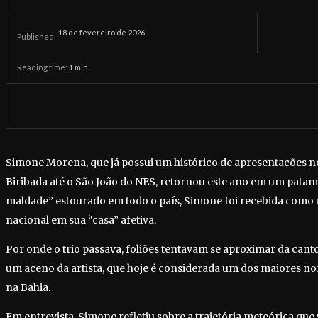
18 de fevereiro de 2026
Published:
Reading time:
1
min.
Simone Morena, que já possui um histórico de apresentações no
Biribada até o São João do NES, retornou este ano em um patama
maldade” estourado em todo o país, Simone foi recebida como 
nacional em sua “casa” afetiva.
Por onde o trio passava, foliões tentavam se aproximar da cant
um aceno da artista, que hoje é considerada um dos maiores no
na Bahia.
Em entrevista, Simone refletiu sobre a trajetória meteórica que