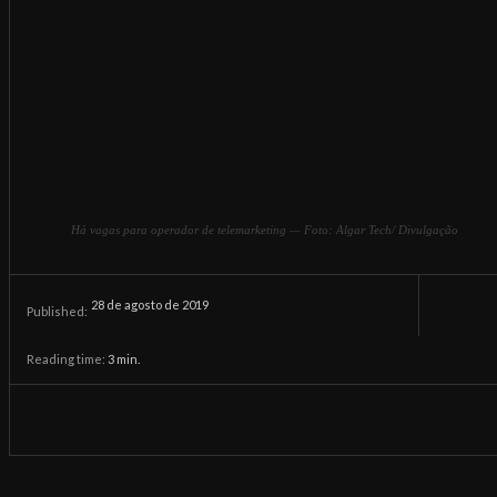
Há vagas para operador de telemarketing — Foto: Algar Tech/ Divulgação
28 de agosto de 2019
Published:
Reading time:
3
min.