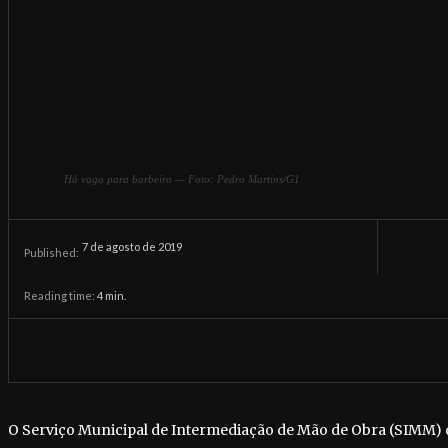
Há vaga para barbeiro — Foto: Pedro Martins/G1
7 de agosto de 2019
Published:
Reading time:
4
min.
O Serviço Municipal de Intermediação de Mão de Obra (SIMM) 