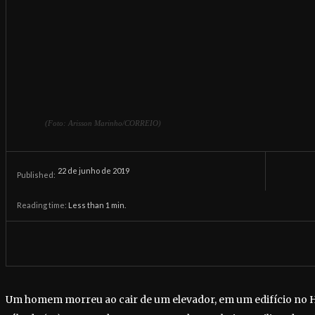
(Foto: Arisson Marinho/CORREIO)
22 de junho de 2019
Published:
Reading time:
Less than 1
min.
Um homem morreu ao cair de um elevador, em um edifício no H