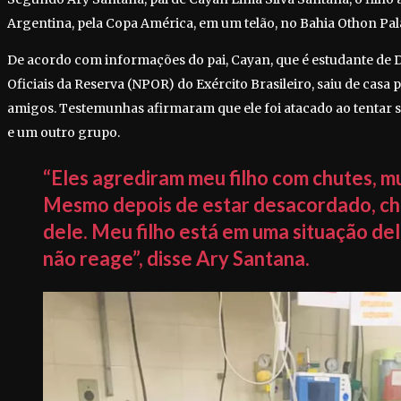
Argentina, pela Copa América, em um telão, no Bahia Othon Pala
De acordo com informações do pai, Cayan, que é estudante de D
Oficiais da Reserva (NPOR) do Exército Brasileiro, saiu de casa 
amigos. Testemunhas afirmaram que ele foi atacado ao tentar 
e um outro grupo.
“Eles agrediram meu filho com chutes, mu
Mesmo depois de estar desacordado, ch
dele. Meu filho está em uma situação del
não reage”, disse Ary Santana.