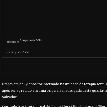
3 de julho de 2019
Published:
Reading time:
1
min.
Um jovem de 19 anos foi internado na unidade de terapia semi-i
após ser agredido em uma briga, na madrugada desta quarta-fei
Salvador.
Segundo Ary Santana, pai de Cayan Lima Silva Santana, o filho as