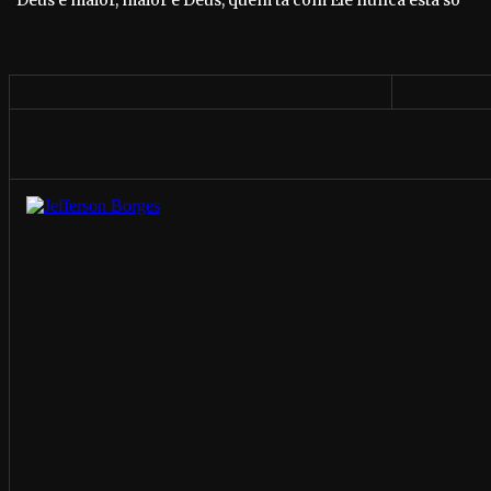
“Deus é maior, maior é Deus, quem tá com Ele nunca está só”