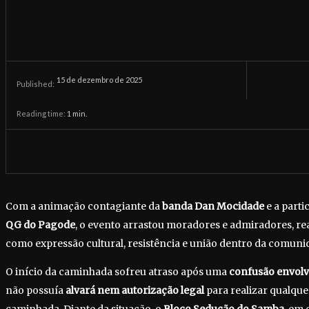
15 de dezembro de 2025
Published:
Reading time:
1
min.
Com a animação contagiante da
banda Dan Mocidade
e a parti
QG do Pagode
, o evento arrastou moradores e admiradores, r
como expressão cultural, resistência e união dentro da comuni
O início da caminhada sofreu atraso após uma
confusão envol
não possuía
alvará nem autorização legal
para realizar qualquer