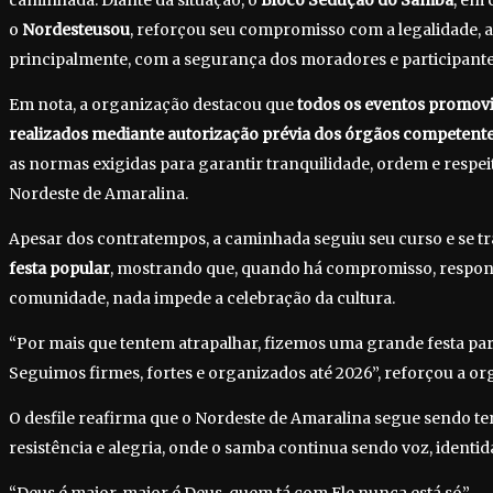
caminhada. Diante da situação, o
Bloco Sedução do Samba
, em
o
Nordesteusou
, reforçou seu compromisso com a legalidade, a
principalmente, com a segurança dos moradores e participante
Em nota, a organização destacou que
todos os eventos promovi
realizados mediante autorização prévia dos órgãos competent
as normas exigidas para garantir tranquilidade, ordem e respe
Nordeste de Amaralina.
Apesar dos contratempos, a caminhada seguiu seu curso e se
festa popular
, mostrando que, quando há compromisso, respons
comunidade, nada impede a celebração da cultura.
“Por mais que tentem atrapalhar, fizemos uma grande festa p
Seguimos firmes, fortes e organizados até 2026”, reforçou a or
O desfile reafirma que o Nordeste de Amaralina segue sendo terr
resistência e alegria, onde o samba continua sendo voz, identi