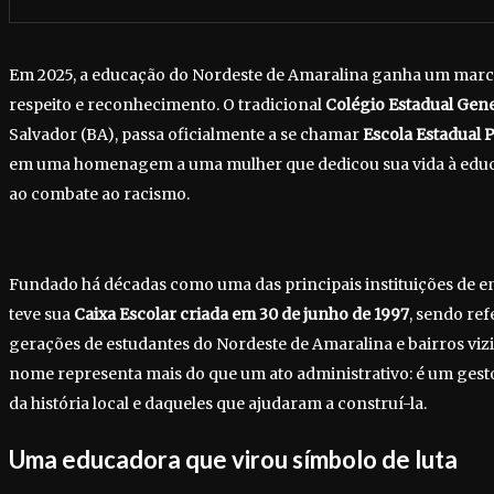
Em 2025, a educação do Nordeste de Amaralina ganha um mar
respeito e reconhecimento. O tradicional
Colégio Estadual Gene
Salvador (BA), passa oficialmente a se chamar
Escola Estadual 
em uma homenagem a uma mulher que dedicou sua vida à educa
ao combate ao racismo.
Fundado há décadas como uma das principais instituições de en
teve sua
Caixa Escolar criada em 30 de junho de 1997
, sendo re
gerações de estudantes do Nordeste de Amaralina e bairros vi
nome representa mais do que um ato administrativo: é um gesto
da história local e daqueles que ajudaram a construí-la.
Uma educadora que virou símbolo de luta