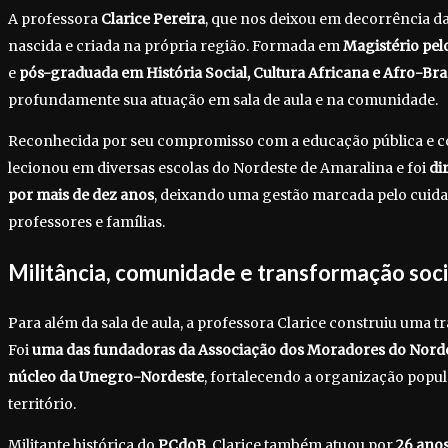
A professora
Clarice Pereira
, que nos deixou em decorrência da
nascida e criada na própria região. Formada em
Magistério pel
e
pós-graduada em História Social, Cultura Africana e Afro-Bras
profundamente sua atuação em sala de aula e na comunidade.
Reconhecida por seu compromisso com a educação pública e com 
lecionou em diversas escolas do Nordeste de Amaralina e foi
di
por mais de dez anos
, deixando uma gestão marcada pelo cuid
professores e famílias.
Militância, comunidade e transformação soci
Para além da sala de aula, a professora Clarice construiu uma tra
Foi
uma das fundadoras da Associação dos Moradores do Norde
núcleo da Unegro-Nordeste
, fortalecendo a organização popula
território.
Militante histórica do
PCdoB
, Clarice também atuou por
26 ano