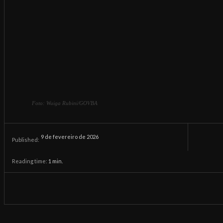
Foto: Wuiga Rubini/GOVBA
9 de fevereiro de 2026
Published:
Reading time:
1
min.