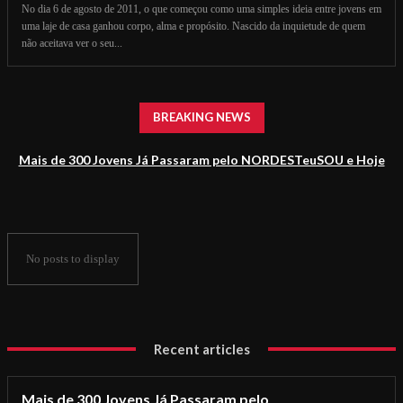
No dia 6 de agosto de 2011, o que começou como uma simples ideia entre jovens em
uma laje de casa ganhou corpo, alma e propósito. Nascido da inquietude de quem
não aceitava ver o seu...
BREAKING NEWS
Mais de 300 Jovens Já Passaram pelo NORDESTeuSOU e Hoje
Impulsionam o Jornalismo Baiano
No posts to display
Recent articles
Mais de 300 Jovens Já Passaram pelo