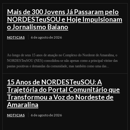
Mais de 300 Jovens Já Passaram pelo
NORDESTeuSOU e Hoje Impulsionam
o Jornalismo Baiano
NOTICIAS
6 de agosto de 2026
Ao longo de seus 15 anos de atuação no Complexo do Nordeste de Amaralina, o
NORDESTeuSOU (NES) consolidou-se não apenas como a principal vitrine das
pautas positivas e demandas da comunidade, mas também como uma das...
15 Anos de NORDESTeuSOU: A
Trajetória do Portal Comunitário que
Transformou a Voz do Nordeste de
Amaralina
NOTICIAS
6 de agosto de 2026