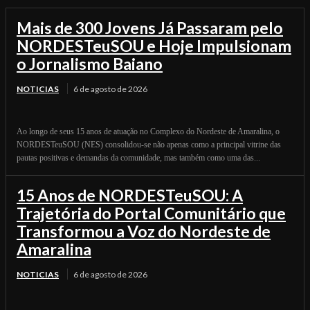
Mais de 300 Jovens Já Passaram pelo
NORDESTeuSOU e Hoje Impulsionam
o Jornalismo Baiano
NOTICIAS
6 de agosto de 2026
Ao longo de seus 15 anos de atuação no Complexo do Nordeste de Amaralina, o
NORDESTeuSOU (NES) consolidou-se não apenas como a principal vitrine das
pautas positivas e demandas da comunidade, mas também como uma das...
15 Anos de NORDESTeuSOU: A
Trajetória do Portal Comunitário que
Transformou a Voz do Nordeste de
Amaralina
NOTICIAS
6 de agosto de 2026