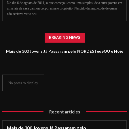
No dia 6 de agosto de 2011, o que começou como uma simples ideia entre jovens em
uma laje de casa ganhou corpo, alma e propósito. Nascido da inquietude de quem
não aceitava ver o seu...
BREAKING NEWS
Mais de 300 Jovens Já Passaram pelo NORDESTeuSOU e Hoje
Impulsionam o Jornalismo Baiano
No posts to display
Recent articles
Mais de 300 Jovens Já Passaram pelo