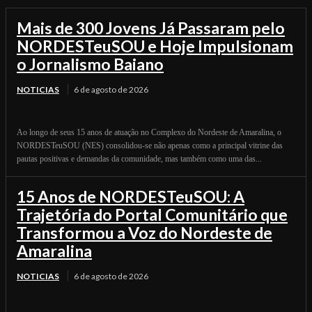
Mais de 300 Jovens Já Passaram pelo
NORDESTeuSOU e Hoje Impulsionam
o Jornalismo Baiano
NOTICIAS
6 de agosto de 2026
Ao longo de seus 15 anos de atuação no Complexo do Nordeste de Amaralina, o
NORDESTeuSOU (NES) consolidou-se não apenas como a principal vitrine das
pautas positivas e demandas da comunidade, mas também como uma das...
15 Anos de NORDESTeuSOU: A
Trajetória do Portal Comunitário que
Transformou a Voz do Nordeste de
Amaralina
NOTICIAS
6 de agosto de 2026