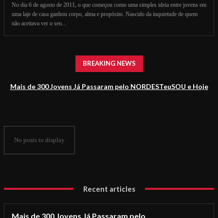
No dia 6 de agosto de 2011, o que começou como uma simples ideia entre jovens em
uma laje de casa ganhou corpo, alma e propósito. Nascido da inquietude de quem
não aceitava ver o seu...
BREAKING NEWS
Mais de 300 Jovens Já Passaram pelo NORDESTeuSOU e Hoje
Impulsionam o Jornalismo Baiano
No posts to display
Recent articles
Mais de 300 Jovens Já Passaram pelo