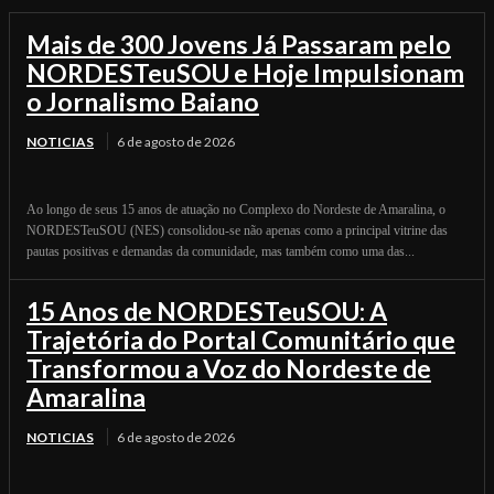
Mais de 300 Jovens Já Passaram pelo
NORDESTeuSOU e Hoje Impulsionam
o Jornalismo Baiano
NOTICIAS
6 de agosto de 2026
Ao longo de seus 15 anos de atuação no Complexo do Nordeste de Amaralina, o
NORDESTeuSOU (NES) consolidou-se não apenas como a principal vitrine das
pautas positivas e demandas da comunidade, mas também como uma das...
15 Anos de NORDESTeuSOU: A
Trajetória do Portal Comunitário que
Transformou a Voz do Nordeste de
Amaralina
NOTICIAS
6 de agosto de 2026