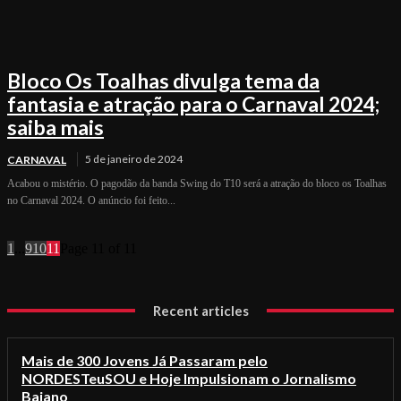
Bloco Os Toalhas divulga tema da
fantasia e atração para o Carnaval 2024;
saiba mais
5 de janeiro de 2024
CARNAVAL
Acabou o mistério. O pagodão da banda Swing do T10 será a atração do bloco os Toalhas
no Carnaval 2024. O anúncio foi feito...
1
...
9
10
11
Page 11 of 11
Recent articles
Mais de 300 Jovens Já Passaram pelo
NORDESTeuSOU e Hoje Impulsionam o Jornalismo
Baiano