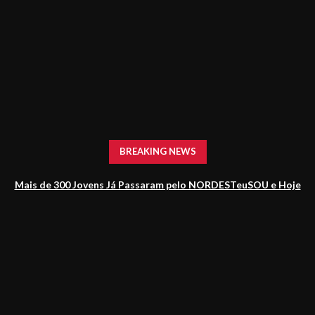
Blocos
NES FOLIA 2018
NES FOLIA 2019
NES FOLIA 2020
NES FOLIA 2023
NES FOLIA 2025
NES FOLIA 2026
BREAKING NEWS
Mais de 300 Jovens Já Passaram pelo NORDESTeuSOU e Hoje
Impulsionam o Jornalismo Baiano