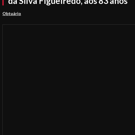
da Silva Figueirêdo, aos 83 anos
Obtuário