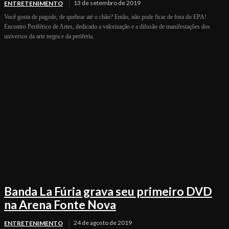
13 de setembro de 2019
ENTRETENIMENTO
Você gosta de pagode, de quebrar até o chão? Então, não pode ficar de fora do EPA!
Encontro Periférico de Artes, dedicado a valorização e a difusão de manifestações dos
universos da arte negra e da periferia.
Banda La Fúria grava seu primeiro DVD
na Arena Fonte Nova
24 de agosto de 2019
ENTRETENIMENTO