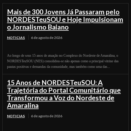
Mais de 300 Jovens Já Passaram pelo
NORDESTeuSOU e Hoje Impulsionam
o Jornalismo Baiano
NOTICIAS
6 de agosto de 2026
Ao longo de seus 15 anos de atuação no Complexo do Nordeste de Amaralina, o
NORDESTeuSOU (NES) consolidou-se não apenas como a principal vitrine das
pautas positivas e demandas da comunidade, mas também como uma das...
15 Anos de NORDESTeuSOU: A
Trajetória do Portal Comunitário que
Transformou a Voz do Nordeste de
Amaralina
NOTICIAS
6 de agosto de 2026