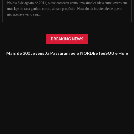
No dia 6 de agosto de 2011, o que começou como uma simples ideia entre jovens em
uma laje de casa ganhou corpo, alma e propósito. Nascido da inquietude de quem
não aceitava ver o seu...
BREAKING NEWS
Mais de 300 Jovens Já Passaram pelo NORDESTeuSOU e Hoje
Impulsionam o Jornalismo Baiano